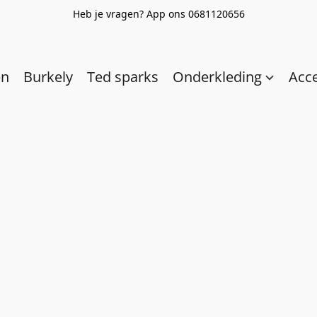
Heb je vragen? App ons 0681120656
en
Burkely
Ted sparks
Onderkleding
Acc