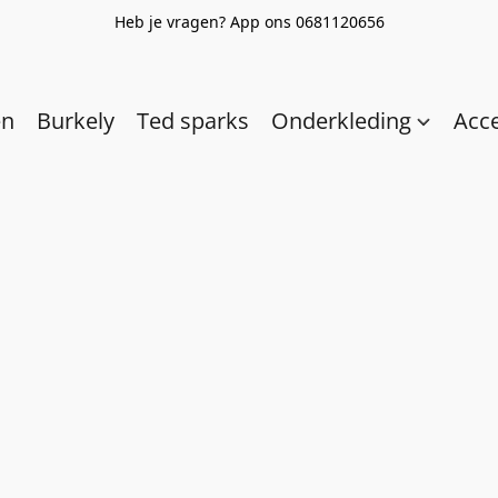
Heb je vragen? App ons 0681120656
en
Burkely
Ted sparks
Onderkleding
Acc