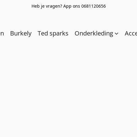
Heb je vragen? App ons 0681120656
en
Burkely
Ted sparks
Onderkleding
Acc