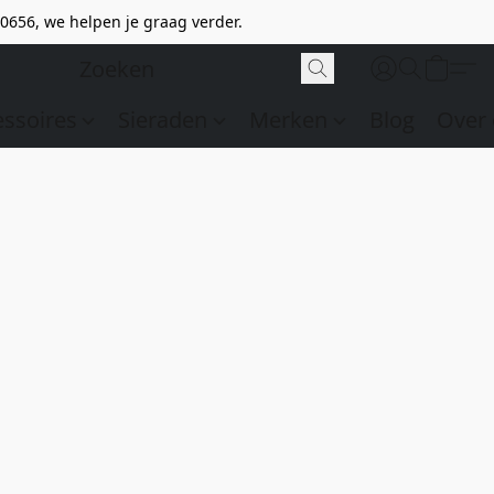
0656, we helpen je graag verder.
essoires
Sieraden
Merken
Blog
Over