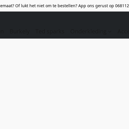
emaat? Of lukt het niet om te bestellen? App ons gerust op 068112
en
Burkely
Ted sparks
Onderkleding
Acc