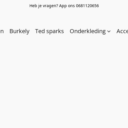
Heb je vragen? App ons 0681120656
en
Burkely
Ted sparks
Onderkleding
Acc