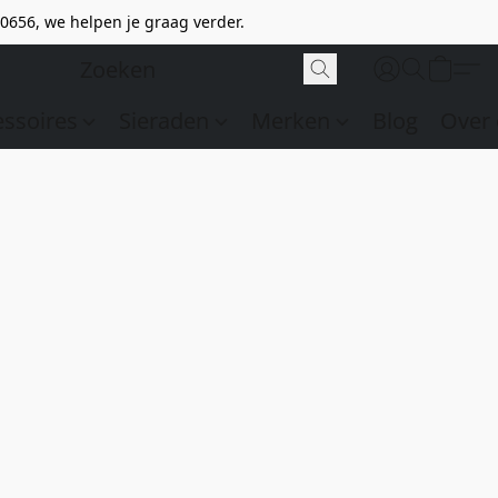
0656, we helpen je graag verder.
essoires
Sieraden
Merken
Blog
Over