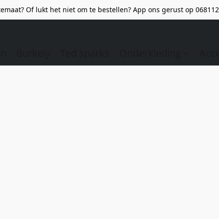
emaat? Of lukt het niet om te bestellen? App ons gerust op 068112
en
Burkely
Ted sparks
Onderkleding
Acc