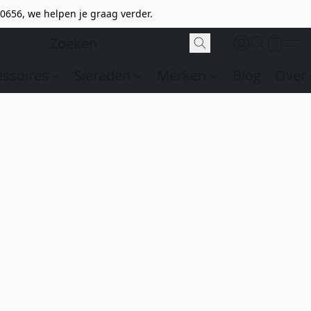
0656, we helpen je graag verder.
essoires
Sieraden
Merken
Blog
Over